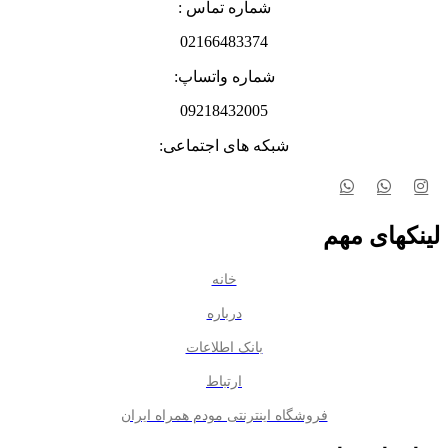
شماره تماس :
02166483374
شماره واتساپ:
09218432005
شبکه های اجتماعی:
لینکهای مهم
خانه
درباره
بانک اطلاعات
ارتباط
فروشگاه اینترنتی مودم همراه ایران