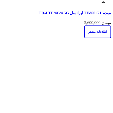
ده
مقايسه
مودم TF-i60 G1 ایرانسل TD-LTE/4G/4.5G
نمایش سریع
افزودن به علاقه مندی
تومان
5,600,000
اطلاعات بیشتر