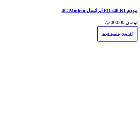
مقايسه
مودم FD-i40 B1 ایرانسل 4G Modem
نمایش سریع
افزودن به علاقه مندی
تومان
7,200,000
افزودن به سبد خرید