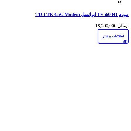
ده
مقايسه
مودم TF-i60 H1 ایرانسل TD-LTE 4.5G Modem
نمایش سریع
افزودن به علاقه مندی
تومان
18,500,000
اطلاعات بیشتر