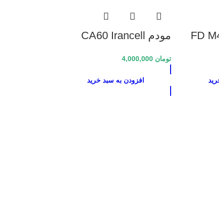
ایرانسل FD M40
مودم CA60 Irancell
3G/4G/4.5G Modem
B1
تومان
4,000,000
رید
افزودن به سبد خرید