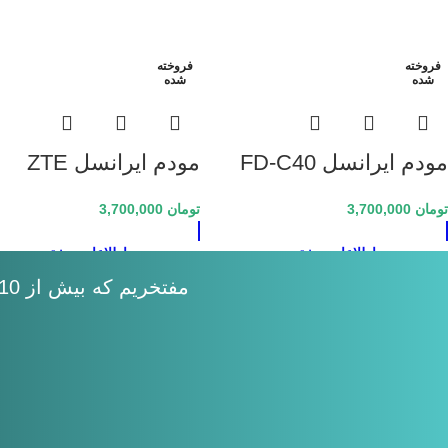
فروخته
فروخته
شده
شده
مودم ایرانسل FD-C40
مودم ایرانسل ZTE
MF910 Irancell UFi
H1 Irancell 3G/4G
تومان
3,700,000
تومان
3,700,000
3G/4G Modem
Modem
اطلاعات بیشتر
اطلاعات بیشتر
مفتخریم که بیش از 10 سال همراه شما بوده ایم ...