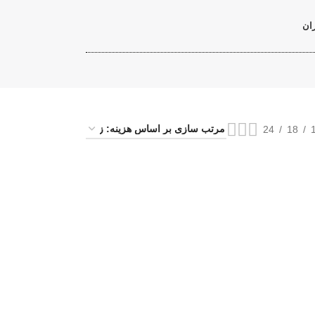
ران
24
18