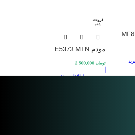
فروخته
شده
MF810 
مودم E5373 MTN
Irancell Huawei 3G/4G
رید
تومان
2,500,000
Modem
اطلاعات بیشتر