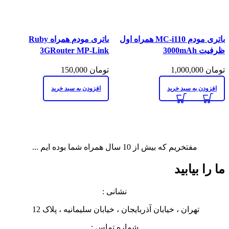
مقايسه
مقايسه
باتری مودم MC-i110 همراه اول
باتری مودم همراه Ruby
نمایش سریع
نمایش سریع
ظرفیت 3000mAh
3GRouter MP-Link
افزودن به علاقه مندی
افزودن به علاقه مندی
تومان
1,000,000
تومان
150,000
افزودن به سبد خرید
افزودن به سبد خرید
مفتخریم که بیش از 10 سال همراه شما بوده ایم ...
ما را بیابید
نشانی :
تهران ، خیابان آذربایجان ، خیابان سلیمانیه ، پلاک 12
شماره تماس :