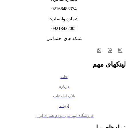
02166483374
شماره واتساپ:
09218432005
شبکه های اجتماعی:
لینکهای مهم
خانه
درباره
بانک اطلاعات
ارتباط
فروشگاه اینترنتی مودم همراه ایران
نمادهای ما