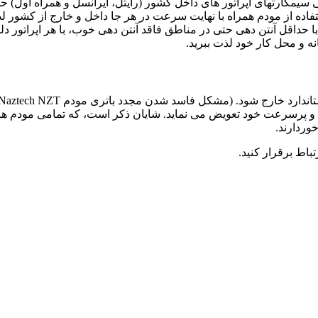
با توجه به worldwide بودن علاوه بر تمامی سیمکارتهای اپراتور های داخل کشور (رایتل، ایرا
اده از مودم همراه با نهایت سرعت در هر جا داخل و خارج از کشور لذت 
رعت را با حداقل آنتن دهی حتی در مناطق فاقد آنتن دهی خوب، با هر اپراتو
نه و محل کار خود لذت ببرید.
 شدن مجدد باتری مودم Naztech NZT و مشکل Restart شدن مداوم مودم همراه)
وردارند.
باط برقرار کنید.