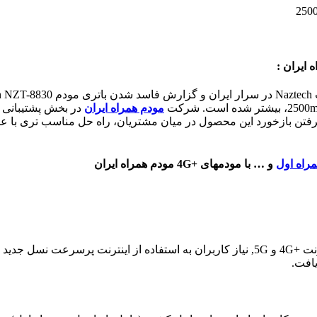
مودم همراه ایران
راه اول
و … با مودمهای +4G مودم همراه ایران
با توجه به پیشرفت سریع تکنولوژیها و ارتقاع اپراتورها به نسلهای اینترنت +4G و 5G, نیاز کاربر