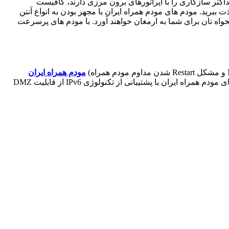
نسل و همراه اول) حداکثر سازگاری را با اپراتورهای برون مرزی دارند، کافیست
ببرید. مودم های مودم همراه ایران با مجهز بودن به انواع آنتن
ر دلخواه تان برای شما به ارمغان خواهند آورد. با مودم های پرسرعت
مودم همراه ایران
مودمهای کارکرده و حتی معیوب شما را با مودمهای همراه نسل جدید و پرسرعت خود تعویض می نماید. شایان ذکر است، که تمامی مودم های مودم همراه ایران با پشتیبانی از تکنولوژی IPv6 از قابلیت DMZ