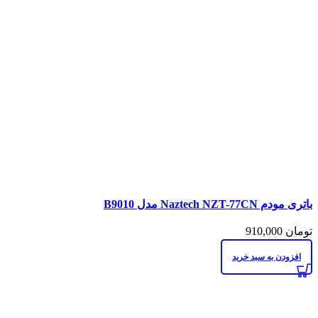
باتری مودم Naztech NZT-77CN مدل B9010
تومان
910,000
افزودن به سبد خرید