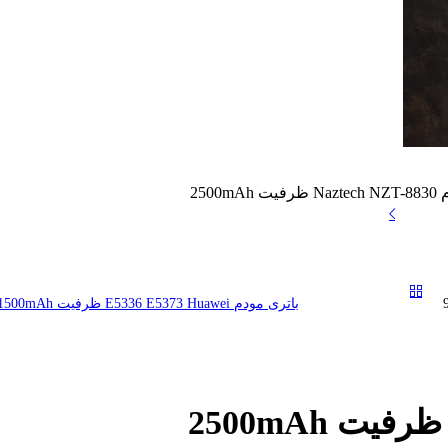
2500m
باتری مودم E5336 E5373 Huawei ظرفیت 1500mAh