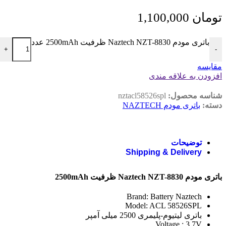
تومان
1,100,000
باتری مودم Naztech NZT-8830 ظرفیت 2500mAh عدد
+
-
مقايسه
افزودن به علاقه مندی
شناسه محصول:
nztacl58526spl
دسته:
باتری مودم NAZTECH
توضیحات
Shipping & Delivery
باتری مودم Naztech NZT-8830 ظرفیت 2500mAh
Brand: Battery Naztech
Model: ACL 58526SPL
باتری لیتیوم-پلیمری 2500 میلی آمپر
Voltage : 3.7V