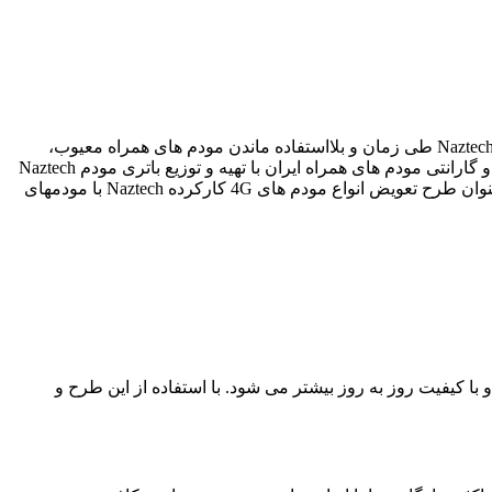
با توجه به فروش فوق العاده مودم Naztech NZT-8830 توسط شرکت Naztech در سرار ایران و گزارش فاسد شدن باتری مودم Naztech NZT-8830 طی زمان و بلااستفاده ماندن مودم های همراه معیوب،
در بخش پشتیبانی و گارانتی مودم های همراه ایران با تهیه و توزیع باتری مودم Naztech
NZT-8830، سعی بر رفع نیاز و درخواستهای مشتریان داشته ولی با گرفتن بازخورد این محصول در میان مشتریان، راه حل مناسب تری با عنوان طرح تعویض انواع مودم های 4G کارکرده Naztech با مودمهای
ان به استفاده از اینترنت پرسرعت نسل جدید و با کیفیت روز به روز بیشتر می شود. با استفاده از این طرح و