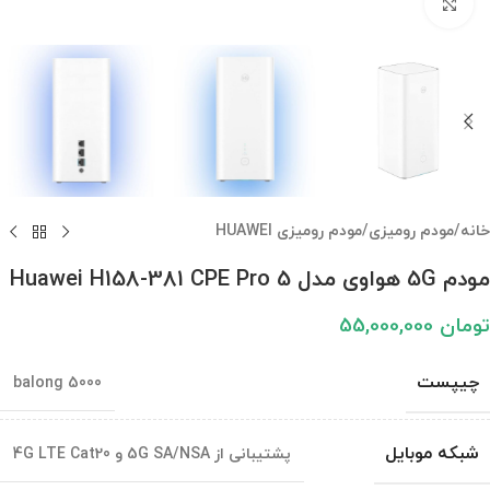
برای بزرگنمایی کلیک کنید
خانه
/
مودم رومیزی
/
مودم رومیزی HUAWEI
مودم 5G هواوی مدل Huawei H158-381 CPE Pro 5
تومان
55,000,000
چیپست
balong 5000
شبکه موبایل
پشتیبانی از 5G SA/NSA و 4G LTE Cat20