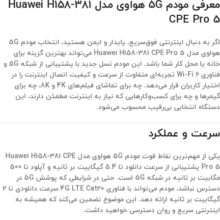
معرفی مودم 5G هواوی مدل Huawei H158-381
CPE Pro 5
اگر به دنبال اینترنتی فوق‌سریع، پایدار و ایمن هستید، انتخاب
مودم 5G
هواوی مدل Huawei H158-381 CPE Pro 5
می‌تواند بهترین گزینه برای
خانه یا محل کار شما باشد. این مودم نسل جدید با پشتیبانی از شبکه 5G و
فناوری Wi-Fi 6 تجربه‌ای متفاوت از سرعت و کیفیت اتصال اینترنت را در
اختیار کاربران قرار می‌دهد. چه برای تماشای فیلم‌های 4K و 8K، چه برای
گیمرها و چه برای کسب‌وکارهایی که نیاز به اینترنت مطمئن دارند، این
دستگاه انتخابی بی‌رقیب محسوب می‌شود.
سرعت و عملکرد
یکی از مهم‌ترین نقاط قوت
مودم 5G هواوی مدل Huawei H158-381 CPE
Pro 5
پشتیبانی از سرعت دانلود تا 5.4 گیگابیت بر ثانیه و آپلود تا 500
مگابیت بر ثانیه در شبکه 5G است. حتی در شرایطی که پوشش 5G در
دسترس نباشد، مودم می‌تواند با فناوری 4G LTE Cat20 سرعت دانلودی تا 2
گیگابیت بر ثانیه ارائه دهد. این موضوع تضمین می‌کند که همیشه به
اینترنتی سریع و روان دسترسی خواهید داشت.