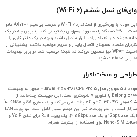
وای‌فای نسل ششم (Wi-Fi 6)
این مودم با بهره‌گیری از استاندارد Wi-Fi 6 و سرعت بی‌سیم AX7200 قادر
است تا 128 دستگاه را به‌صورت هم‌زمان پشتیبانی کند. بنابراین چه در یک
خانه هوشمند با تعداد زیادی ابزار متصل باشید و چه در یک دفتر کاری با
کاربران متعدد، همچنان اتصال پایدار و سریع خواهید داشت. پشتیبانی از
امنیت WPA3 نیز تضمین می‌کند که شبکه بی‌سیم شما در برابر تهدیدات
امنیتی محافظت شود.
طراحی و سخت‌افزار
مودم 5G هواوی مدل Huawei H158-381 CPE Pro 5
مجهز به چیپست
Balong 5000 با فناوری ۷ نانومتری است. این چیپست چندحالته از
شبکه‌های 2G، 3G، 4G و 5G پشتیبانی می‌کند و با معماری SA و NSA کاملاً
سازگار است. از نظر پورت‌ها نیز این مودم بسیار کامل است: دو پورت LAN
(یک عدد 1Gbps و یک عدد 2.5Gbps)، یک پورت RJ11 برای تلفن VoIP و
اسلات Nano-SIM برای استفاده از اینترنت همراه.