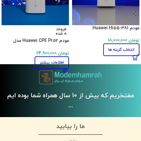
مودم Huawei H155-381
فروخت
ه شده
تومان
18,000,000
مودم Huawei CPE Pro2 مدل
H122-373
انتخاب گزینه ها
تومان
24,900,000
اطلاعات بیشتر
مفتخریم که بیش از 10 سال همراه شما بوده ایم
...
ما را بیابید