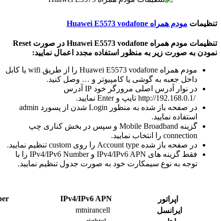
تنظیمات
مودم همراه Huawei E5573 vodafone
تنظیمات مودم همراه Huawei E5573 vodafone در صورت Reset
نمودن به صورت زیر به منظور استفاده مجدد اعمال نمایید:
مودم همراه Huawei E5573 vodafone را از طریق wifi یا کابل
داخل جعبه به گوشی یا کامپیوتر و … وصل کنید.
در نوار آدرس اصلی مرورگر خود IP آدرس
/http://192.168.0.1 تایپ و Enter نمایید.
در صفحه باز شده به منظور Login شدن از پسورد admin
استفاده نمایید.
گزینه Mobile Broadband و سپس در بخش کناری چپ
connection را انتخاب نمایید.
در صفحه باز شده Account type را روی custom تنظیم نمایید.
فقط گزینه های IPv4/IPv6 APN و IPv4/IPv6 Number را با
توجه به نوع سیمکارت خود به صورت جدول تنظیم نمایید.
ber
IPv4/IPv6 APN
اپراتور
mtnirancell
ایرانسل