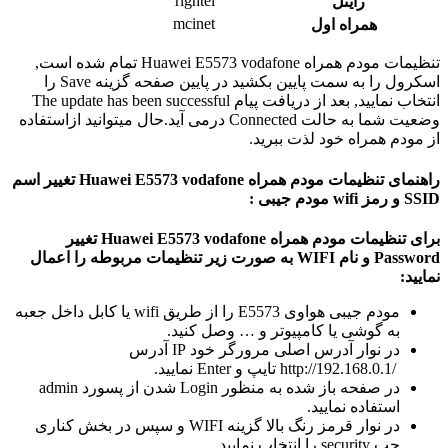
rightel
رایتل
mcinet
همراه اول
تنظیمات مودم همراه Huawei E5573 vodafone تمام شده است,
اسکرول را به سمت پایین بکشید در پایین صفحه گزینه Save را
انتخاب نمایید, بعد از دریافت پیام The update has been successful
وضعیت شما به حالت Connected درمی آید.حال میتوانید ازاستفاده
از مودم همراه خود لذت ببرید.
راهنمای تنظیمات مودم همراه Huawei E5573 vodafone تغییر اسم
SSID و رمز wifi مودم جیبی :
برای تنظیمات مودم همراه Huawei E5573 vodafone تغییر
Password و نام WIFI
به صورت زیر تنظیمات مربوطه را اعمال
نمایید:
مودم جیبی هواوی E5573 را از طریق wifi یا کابل داخل جعبه
به گوشی یا کامپیوتر و … وصل کنید.
در نوار آدرس اصلی مرورگر خود IP آدرس
/http://192.168.0.1 تایپ و Enter نمایید.
در صفحه باز شده به منظور Login شدن از پسورد admin
استفاده نمایید.
در نوار قرمز رنگ بالا گزینه WIFI و سپس در بخش کناری
چپ security را انتخاب نمایید.