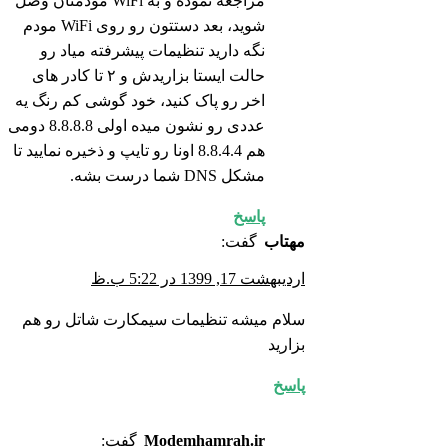
مراجعه نموده و به WiFi مودمتان وصل
شوید، بعد دستتون رو روی WiFi مودم
نگه دارید تنظیمات پیشرفته میاد رو
حالت ایستا بزاریدش و ۲ تا کادر های
اخر رو پاک کنید، خود گوشی کم رنگ یه
عددی رو نشون میده اولی 8.8.8.8 دومی
هم 8.8.4.4 اونا رو تایپ و ذخیره نمایید تا
مشکل DNS شما درست بشه.
پاسخ
مهتاب
گفت:
اردیبهشت 17, 1399 در 5:22 ب.ظ
سلام میشه تنظیمات سیمکارت شاتل رو هم
بزارید
پاسخ
Modemhamrah.ir
گفت: