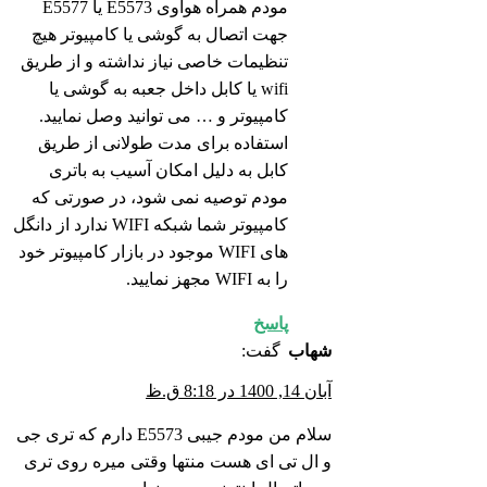
مودم همراه هواوی E5573 یا E5577
جهت اتصال به گوشی یا کامپیوتر هیچ
تنظیمات خاصی نیاز نداشته و از طریق
wifi یا کابل داخل جعبه به گوشی یا
کامپیوتر و … می توانید وصل نمایید.
استفاده برای مدت طولانی از طریق
کابل به دلیل امکان آسیب به باتری
مودم توصیه نمی شود، در صورتی که
کامپیوتر شما شبکه WIFI ندارد از دانگل
های WIFI موجود در بازار کامپیوتر خود
را به WIFI مجهز نمایید.
پاسخ
شهاب
گفت:
آبان 14, 1400 در 8:18 ق.ظ
سلام من مودم جیبی E5573 دارم که تری جی
و ال تی ای هست منتها وقتی میره روی تری