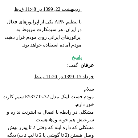
اردیبهشت 22, 1399 در 11:48 ق.ظ
با تنظیم APN یکی از اپراتورهای فعال
در ایران، هر سیمکارت مربوط به
اپراتورهای ایرانی روی مودم قرار دهید،
مودم آماده استفاده خواهد بود.
پاسخ
عرفان
گفت:
خرداد 15, 1399 در 11:20 ب.ظ
سلام
مودم فست لینک مدل E5377Ts-32 سیم کارت
خور دارم.
مشکلی در رابطه با اتصال به اینترنت نداره و
سرعتش هم خوبه و 4g هست.
مشکلی که داره اینه که وقتی 2 تا یوزر بهش
وصل هستن (2 تا گوشی یا 2 تا لب تاب) دیگه