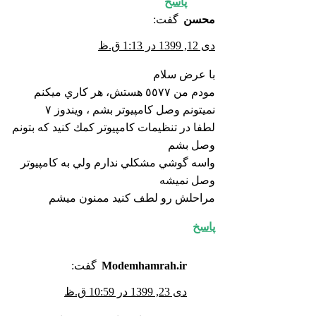
پاسخ
محسن
گفت:
دی 12, 1399 در 1:13 ق.ظ
با عرض سلام
مودم من ٥٥٧٧ هستش، هر كاري ميكنم
نميتونم وصل كامپيوتر بشم ، ويندوز ٧
لطفا در تنظيمات كامپيوتر كمك كنيد كه بتونم
وصل بشم
واسه گوشي مشكلي ندارم ولي به كامپيوتر
وصل نميشه
مراحلش رو لطف كنيد ممنون ميشم
پاسخ
Modemhamrah.ir
گفت:
دی 23, 1399 در 10:59 ق.ظ