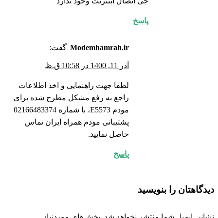
جی اتصال اینترنت وجود ندارد
پاسخ
Modemhamrah.ir
گفت:
آذر 11, 1400 در 10:58 ق.ظ
لطفا جهت راهنمایی و اخذ اطلاعات
راجع به رفع مشکل مطرح شده برای
مودم E5573، با شماره 02166483374
پشتیبانی مودم همراه ایران تماس
حاصل نمایید.
پاسخ
دیدگاهتان را بنویسید
نشانی ایمیل شما منتشر نخواهد شد.
بخش‌های موردنیاز