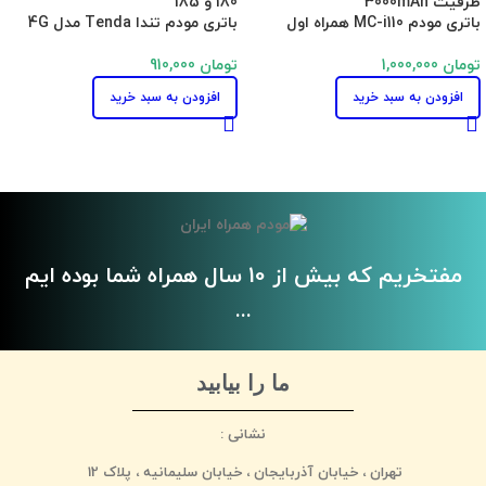
باتری مودم MC-i110 همراه اول
باتری مودم تندا Tenda مدل 4G
ظرفیت 3000mAh
180/185
تومان
1,000,000
تومان
910,000
افزودن به سبد خرید
افزودن به سبد خرید
مفتخریم که بیش از 10 سال همراه شما بوده ایم
...
ما را بیابید
نشانی :
تهران ، خیابان آذربایجان ، خیابان سلیمانیه ، پلاک 12