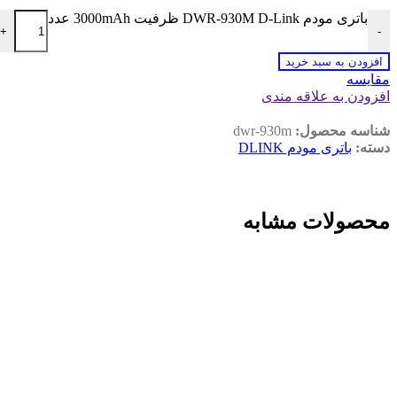
باتری مودم DWR-930M D-Link ظرفیت 3000mAh عدد
+
-
افزودن به سبد خرید
مقايسه
افزودن به علاقه مندی
شناسه محصول:
dwr-930m
دسته:
باتری مودم DLINK
محصولات مشابه