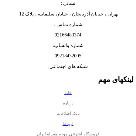
نشانی :
تهران ، خیابان آذربایجان ، خیابان سلیمانیه ، پلاک 12
شماره تماس :
02166483374
شماره واتساپ:
09218432005
شبکه های اجتماعی:
لینکهای مهم
خانه
درباره
بانک اطلاعات
ارتباط
فروشگاه اینترنتی مودم همراه ایران