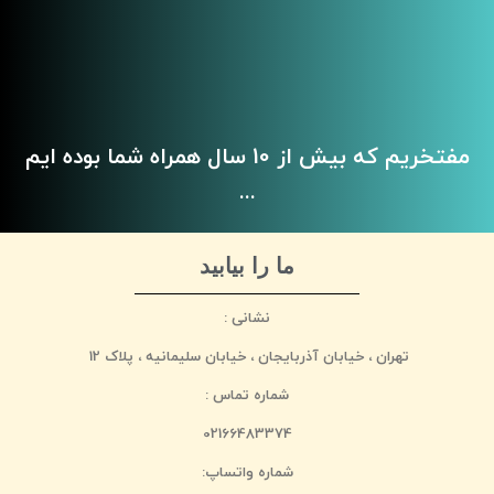
مفتخریم که بیش از 10 سال همراه شما بوده ایم
...
ما را بیابید
نشانی :
تهران ، خیابان آذربایجان ، خیابان سلیمانیه ، پلاک 12
شماره تماس :
02166483374
شماره واتساپ: