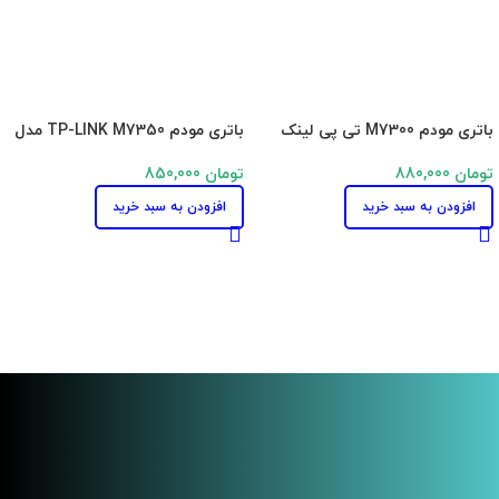
باتری مودم M7300 تی پی لینک
باتری مودم TP-LINK M7350 مدل
TBL-55A2550
TP-LINK
تومان
880,000
تومان
850,000
افزودن به سبد خرید
افزودن به سبد خرید