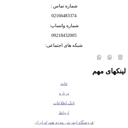
شماره تماس :
02166483374
شماره واتساپ:
09218432005
شبکه های اجتماعی:
لینکهای مهم
خانه
درباره
بانک اطلاعات
ارتباط
فروشگاه اینترنتی مودم همراه ایران