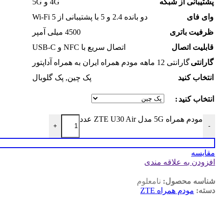
پشتیبانی از شبکه
4G و 5G
وای فای
دو بانده 2.4 و 5 با پشتیبانی از Wi-Fi 5
ظرفیت باتری
4500 میلی آمپر
قابلیت اتصال
اتصال سریع با NFC و USB-C
گارانتی
گارانتی 12 ماهه مودم همراه ایران به همراه آداپتور
انتخاب کنید
پک چین
,
پک گلوبال
انتخاب کنید
مودم همراه 5G مدل ZTE U30 Air عدد
+
-
مقايسه
افزودن به علاقه مندی
شناسه محصول:
نامعلوم
دسته:
مودم همراه ZTE