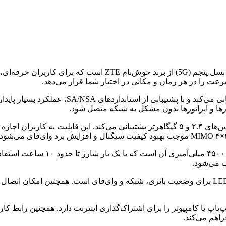
مودم ZTE U30 Air یکی از جدیدترین و پیشرفته‌ترین مودم‌های همر
عت را در هر زمان و مکانی در اختیار شما قرار می‌دهد.
مودم همراه 5G مدل ZTE U30 Air از باندهای مختلف 
در بخش وای‌فای، U30 Air به فناوری Wi-Fi 5 مجهز شده که از فرکانس‌های ۲.۴ و ۵ گیگاهرتز پشتی
یکی از نقاط قوت مودم همراه 5G مد
 می‌شود.
اهم می‌کند.