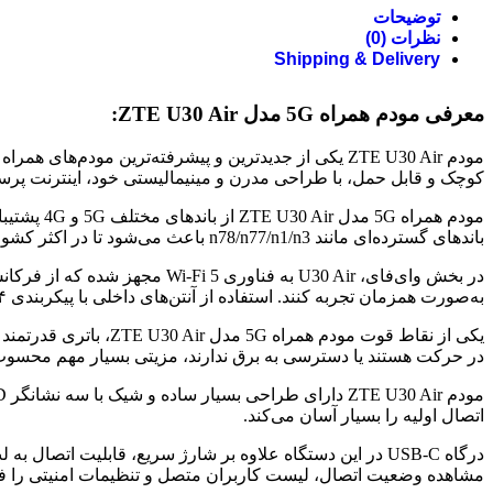
توضیحات
نظرات (0)
Shipping & Delivery
معرفی مودم همراه 5G مدل ZTE U30 Air:
کوچک و قابل حمل، با طراحی مدرن و مینیمالیستی خود، اینترنت پرسر
باندهای گسترده‌ای مانند n78/n77/n1/n3 باعث می‌شود تا در اکثر کشورها و اپراتورها بدون مشکل به شبکه متصل شود.
به‌صورت همزمان تجربه کنند. استفاده از آنتن‌های داخلی با پیکربندی ۴×۴ MIMO موجب بهبود کیفیت سیگنال و افزایش برد وای‌فای می‌شود.
در حرکت هستند یا دسترسی به برق ندارند، مزیتی بسیار مهم محسوب
اتصال اولیه را بسیار آسان می‌کند.
مشاهده وضعیت اتصال، لیست کاربران متصل و تنظیمات امنیتی را فر