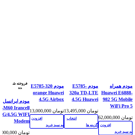
مقايسه
مقايسه
مقايسه
فروخته ش
مودم همراه
مودم E5785-
مودم E5785-320
نمایش سریع
نمایش سریع
نمایش سریع
ده
orange Huawei
320a TD-LTE
Huawei E6888-
افزودن به علاقه
افزودن به علاقه
افزودن به علاقه
مقايسه
4.5G Airbox
4.5G Huawei
982 5G Mobile
مندی
مندی
مندی
مودم ایرانسل
نمایش سریع
WiFi Pro 5
-M60 Irancell
افزودن به علاق
تومان
13,495,000
تومان
13,000,000
4G/4.5G WIFI
مندی
تومان
62,000,000
انتخاب
افزودن
Modem
افزودن
گزینه ها
به سبد خرید
به سبد خرید
تومان
10,000,000