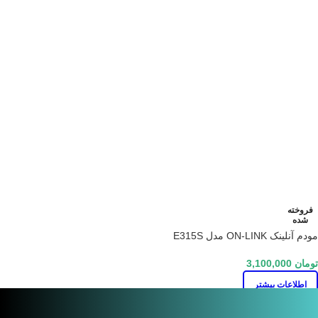
فروخته
شده
مودم آنلینک ON-LINK مدل E315S
تومان
3,100,000
اطلاعات بیشتر