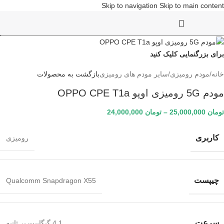
Skip to navigation
Skip to main content
برای بزرگنمایی کلیک کنید
خانه
/
مودم رومیزی
/
سایر مودم های رومیزی
بازگشت به محصولات
مودم 5G رومیزی اوپو OPPO CPE T1a
تومان
25,000,000
–
تومان
24,000,000
کاربری
رومیزی
چیپست
Qualcomm Snapdragon X55
سرعت
4.1 گیگابیت بر ثانیه