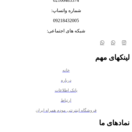
02166483374
شماره واتساپ:
09218432005
شبکه های اجتماعی:
لینکهای مهم
خانه
درباره
بانک اطلاعات
ارتباط
فروشگاه اینترنتی مودم همراه ایران
نمادهای ما