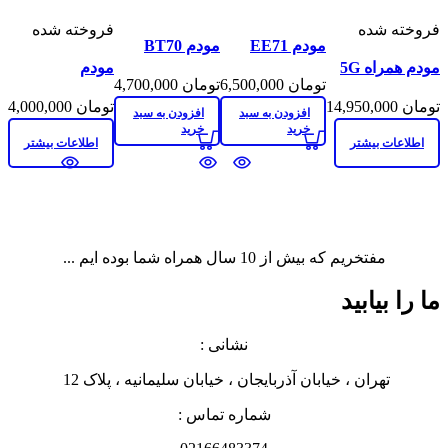
فروخته شده
مقايسه
مقايسه
فروخته شده
ف
مودم EE71
مودم BT70
مقايسه
نمایش سریع
نمایش سریع
مقايسه
ش
مودم همراه 5G
ALCATEL
alcatel Wi-Fi
مودم
نمایش سریع
افزودن به علاقه
افزودن به علاقه
نمایش سریع
م
تومان
6,500,000
تومان
4,700,000
مدل QTAD52E
WiFi MINI
Mini Hub
MW70VK
م
افزودن به علاقه
مندی
مندی
افزودن به علاقه
ن
تومان
14,950,000
تومان
4,000,000
Modem
Orange alcatel
ال
افزودن به سبد
افزودن به سبد
مندی
مندی
س
خرید
خرید
0
Airbox3 – 4G+
اف
اطلاعات بیشتر
اطلاعات بیشتر
el
TCL Modem
عل
2
م
le
I
ot
مفتخریم که بیش از 10 سال همراه شما بوده ایم ...
ما را بیابید
نشانی :
تهران ، خیابان آذربایجان ، خیابان سلیمانیه ، پلاک 12
شماره تماس :